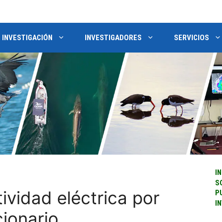
INVESTIGACIÓN
INVESTIGADORES
SERVICIOS
IN
S
ividad eléctrica por
P
I
cionario