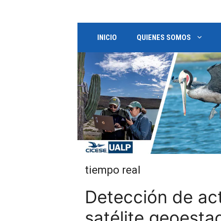
Saltar
al
contenido
INICIO
QUIENES SOMOS
tiempo real
Detección de act
satélite geoesta