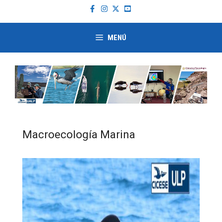
Saltar
al
contenido
MENÚ
Macroecología Marina