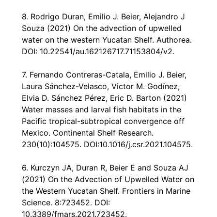
8.
Rodrigo Duran, Emilio J. Beier, Alejandro J
Souza (2021)
On the advection of upwelled
water on the western Yucatan Shelf
. Authorea.
DOI: 10.22541/au.162126717.71153804/v2.
7. Fernando Contreras-Catala, Emilio J. Beier,
Laura Sánchez-Velasco, Victor M. Godínez,
Elvia D. Sánchez Pérez, Eric D. Barton (2021)
Water masses and larval fish habitats in the
Pacific tropical-subtropical convergence off
Mexico
. Continental Shelf Research.
230(10):104575. DOI:10.1016/j.csr.2021.104575.
6. Kurczyn JA, Duran R, Beier E and Souza AJ
(2021)
On the Advection of Upwelled Water on
the Western Yucatan Shelf
. Frontiers in Marine
Science. 8:723452. DOI:
10.3389/fmars.2021.723452.