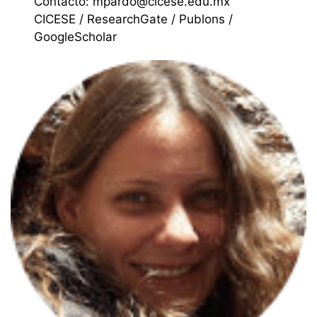
Contacto: mpardo@cicese.edu.mx
CICESE
/
ResearchGate
/
Publons
/
GoogleScholar