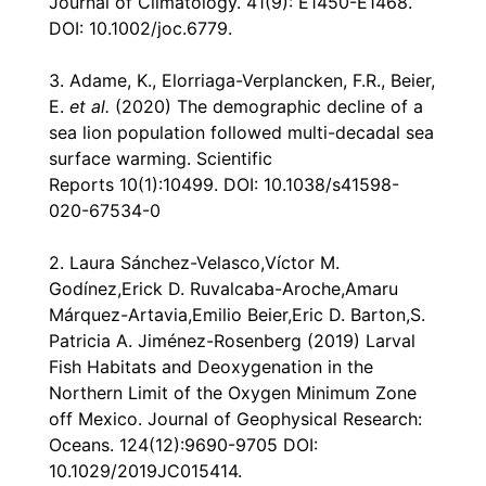
Journal of Climatology. 41(9): E1450-E1468.
DOI: 10.1002/joc.6779.
3. Adame, K., Elorriaga-Verplancken, F.R., Beier,
E.
et al.
(2020)
The demographic decline of a
sea lion population followed multi-decadal sea
surface warming
. Scientific
Reports 10(1):10499. DOI: 10.1038/s41598-
020-67534-0
2. Laura Sánchez-Velasco,Víctor M.
Godínez,Erick D. Ruvalcaba-Aroche,Amaru
Márquez-Artavia,Emilio Beier,Eric D. Barton,S.
Patricia A. Jiménez-Rosenberg (2019)
Larval
Fish Habitats and Deoxygenation in the
Northern Limit of the Oxygen Minimum Zone
off Mexico
. Journal of Geophysical Research:
Oceans. 124(12):9690-9705 DOI:
10.1029/2019JC015414.