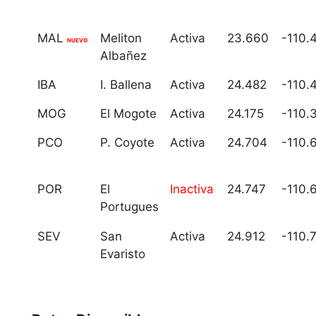
MAL
Meliton
Activa
23.660
-110.
NUEVO
Albañez
IBA
I. Ballena
Activa
24.482
-110.
MOG
El Mogote
Activa
24.175
-110.
PCO
P. Coyote
Activa
24.704
-110.
POR
El
Inactiva
24.747
-110.
Portugues
SEV
San
Activa
24.912
-110.
Evaristo