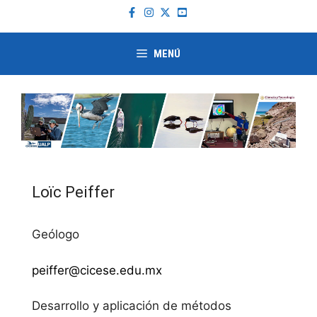
Saltar
al
contenido
MENÚ
Loïc Peiffer
Geólogo
peiffer@cicese.edu.mx
Desarrollo y aplicación de métodos